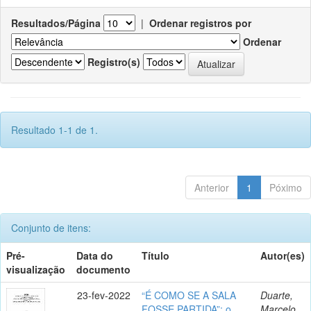
Resultados/Página
|
Ordenar registros por
Ordenar
Registro(s)
Resultado 1-1 de 1.
Anterior
1
Póximo
Conjunto de itens:
Pré-
Data do
Título
Autor(es)
visualização
documento
23-fev-2022
“É COMO SE A SALA
Duarte,
FOSSE PARTIDA”: o
Marcelo