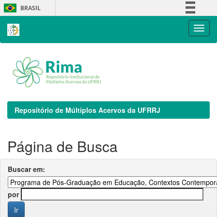
Skip
BRASIL
navigation
Simplifique!
Comunica BR
Participe
Acesso à informação
Legislação
Canais
Repositório de Múltiplos Acervos da UFRRJ
Página de Busca
Buscar em:
por