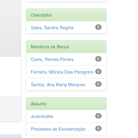
Orientador
Sales, Sandra Regina
1
Membros da Banca
Costa, Renato Pontes
1
Ferreira, Mônica Dias Peregrino
1
Santos, Ana Maria Marques
1
Assunto
Juventudes
1
Processos de Escolarização
1