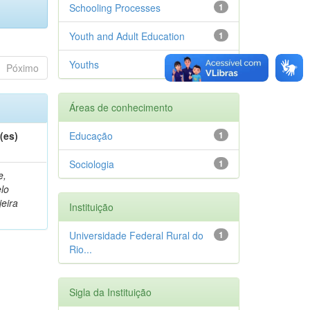
Schooling Processes
1
Youth and Adult Education
1
Youths
1
Póximo
Áreas de conhecimento
(es)
Educação
1
Sociologia
1
e,
lo
jeira
Instituição
Universidade Federal Rural do
1
Rio...
Sigla da Instituição