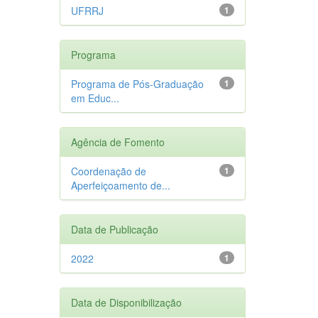
UFRRJ
1
Programa
Programa de Pós-Graduação
1
em Educ...
Agência de Fomento
Coordenação de
1
Aperfeiçoamento de...
Data de Publicação
2022
1
Data de Disponibilização