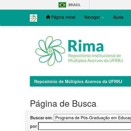
Skip
BRASIL
navigation
Página inicial
Navegar
Ajuda
Repositório de Múltiplos Acervos da UFRRJ
Página de Busca
Buscar em:
por