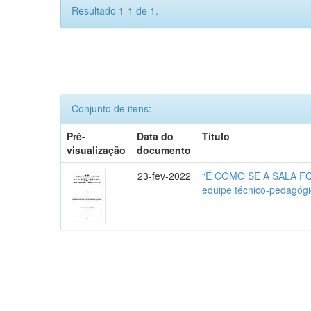
Resultado 1-1 de 1.
Conjunto de itens:
Pré-
Data do
Título
visualização
documento
23-fev-2022
“É COMO SE A SALA FOSS
equipe técnico-pedagógi