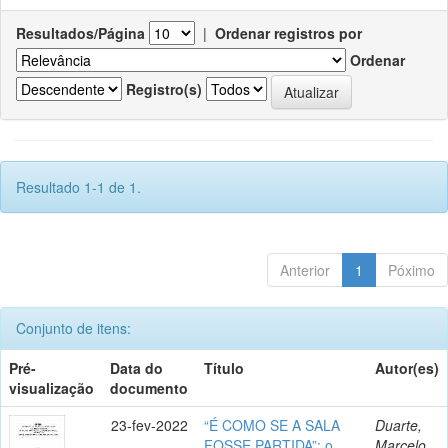
Resultados/Página
|
Ordenar registros por
Ordenar
Registro(s)
Resultado 1-1 de 1.
Anterior
1
Póximo
Conjunto de itens:
Pré-
Data do
Título
Autor(es)
visualização
documento
23-fev-2022
“É COMO SE A SALA
Duarte,
FOSSE PARTIDA”: o
Marcelo