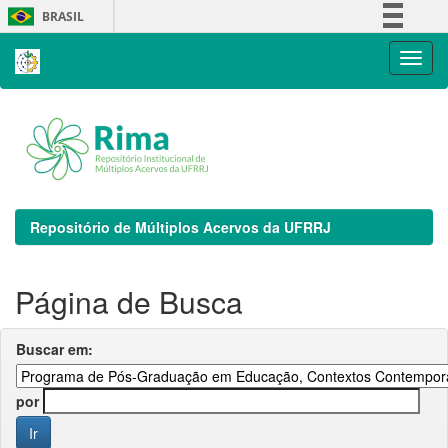
Skip
BRASIL
navigation
Simplifique!
Comunica BR
Participe
Acesso à informação
Legislação
Canais
Repositório de Múltiplos Acervos da UFRRJ
Página de Busca
Buscar em:
por