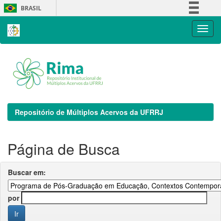
Skip
BRASIL
navigation
Simplifique!
Comunica BR
Participe
Acesso à informação
Legislação
Canais
Repositório de Múltiplos Acervos da UFRRJ
Página de Busca
Buscar em:
por