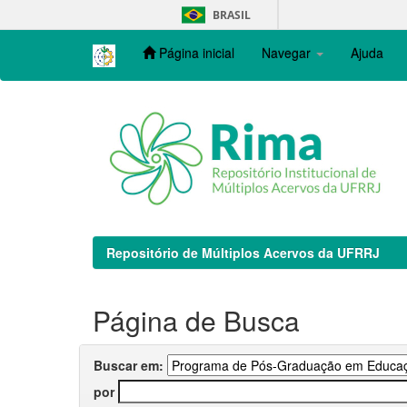
Skip
BRASIL
navigation
Página inicial
Navegar
Ajuda
Repositório de Múltiplos Acervos da UFRRJ
Página de Busca
Buscar em:
por