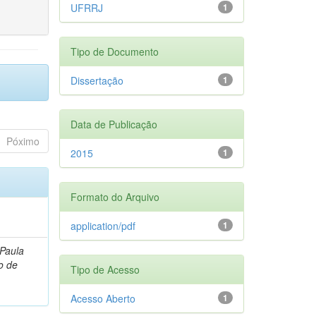
UFRRJ
1
Tipo de Documento
Dissertação
1
Data de Publicação
Póximo
2015
1
Formato do Arquivo
application/pdf
1
 Paula
o de
Tipo de Acesso
Acesso Aberto
1