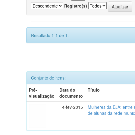
Registro(s)
Resultado 1-1 de 1.
Conjunto de itens:
Pré-
Data do
Título
visualização
documento
4-fev-2015
Mulheres da EJA: entre 
de alunas da rede munic