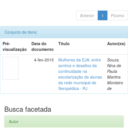
Anterior
1
Póximo
Conjunto de itens:
Pré-
Data do
Título
Autor(es)
visualização
documento
4-fev-2015
Mulheres da EJA: entre
Souza,
sonhos e desafios da
Nina de
continuidade na
Paula
escolarização de alunas
Martins
da rede municipal de
Monteiro
Seropédica - RJ
de
Busca facetada
Autor