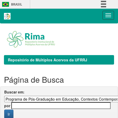
Skip
BRASIL
navigation
Simplifique!
Comunica BR
Participe
Acesso à informação
Legislação
Canais
Repositório de Múltiplos Acervos da UFRRJ
Página de Busca
Buscar em:
por