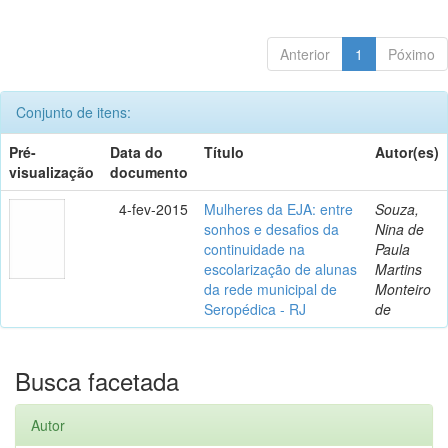
Anterior
1
Póximo
Conjunto de itens:
Pré-
Data do
Título
Autor(es)
visualização
documento
4-fev-2015
Mulheres da EJA: entre
Souza,
sonhos e desafios da
Nina de
continuidade na
Paula
escolarização de alunas
Martins
da rede municipal de
Monteiro
Seropédica - RJ
de
Busca facetada
Autor