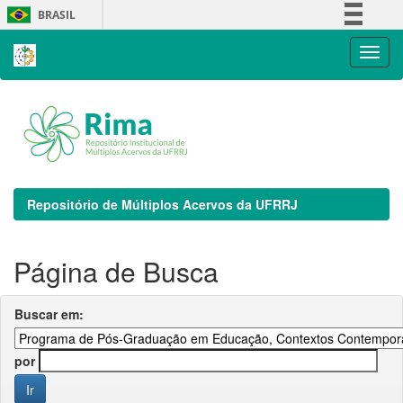
Skip
BRASIL
navigation
Simplifique!
Comunica BR
Participe
Acesso à informação
Legislação
Canais
Repositório de Múltiplos Acervos da UFRRJ
Página de Busca
Buscar em:
por