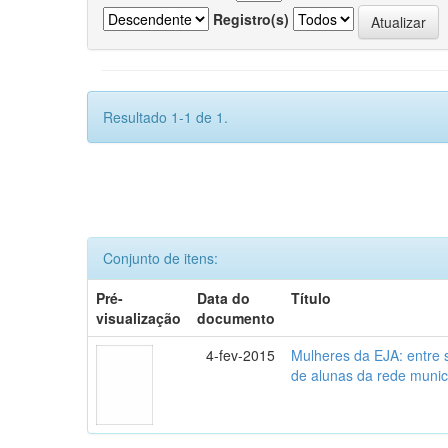
Registro(s)
Resultado 1-1 de 1.
Conjunto de itens:
Pré-
Data do
Título
visualização
documento
4-fev-2015
Mulheres da EJA: entre 
de alunas da rede munic