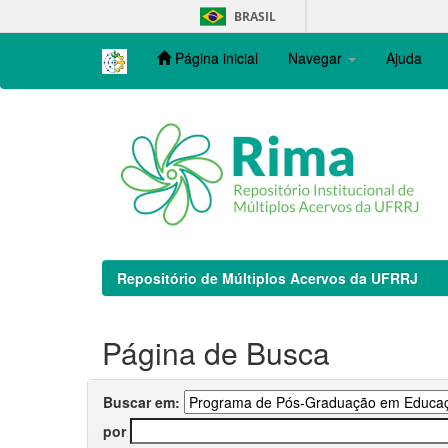
Skip
BRASIL
navigation
Página inicial
Navegar
Ajuda
Repositório de Múltiplos Acervos da UFRRJ
Página de Busca
Buscar em:
por