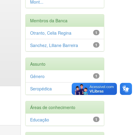
Mont...
Membros da Banca
Otranto, Celia Regina
1
Sanchez, Liliane Barreira
1
Assunto
Gênero
1
Seropédica
1
Áreas de conhecimento
Educação
1