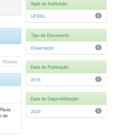
Sigla da Instituição
UFRRJ
1
Tipo de Documento
Dissertação
1
Póximo
Data de Publicação
2015
1
Data de Disponibilização
 Paula
2023
1
o de