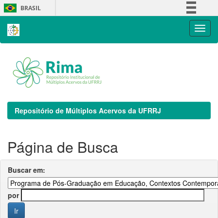
Skip
BRASIL
navigation
Simplifique!
Comunica BR
Participe
Acesso à informação
Legislação
Canais
Repositório de Múltiplos Acervos da UFRRJ
Página de Busca
Buscar em:
por