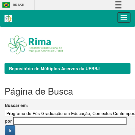
Skip
BRASIL
navigation
Simplifique!
Comunica BR
Participe
Acesso à informação
Legislação
Canais
Repositório de Múltiplos Acervos da UFRRJ
Página de Busca
Buscar em:
por