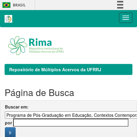
Skip
BRASIL
navigation
Simplifique!
Comunica BR
Participe
Acesso à informação
Legislação
Canais
Repositório de Múltiplos Acervos da UFRRJ
Página de Busca
Buscar em:
por