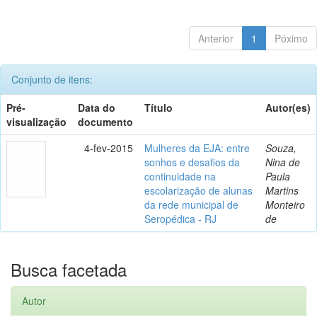
Anterior
1
Póximo
Conjunto de itens:
Pré-
Data do
Título
Autor(es)
visualização
documento
4-fev-2015
Mulheres da EJA: entre
Souza,
sonhos e desafios da
Nina de
continuidade na
Paula
escolarização de alunas
Martins
da rede municipal de
Monteiro
Seropédica - RJ
de
Busca facetada
Autor