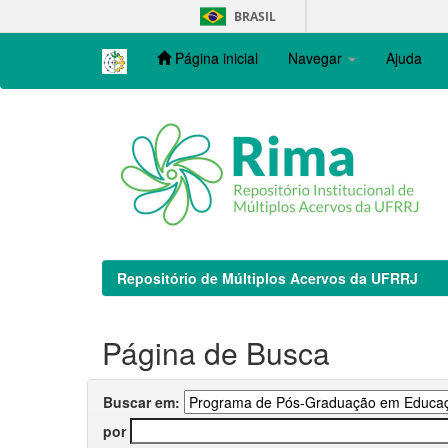
Skip
BRASIL
navigation
Página inicial
Navegar
Ajuda
Repositório de Múltiplos Acervos da UFRRJ
Página de Busca
Buscar em:
por