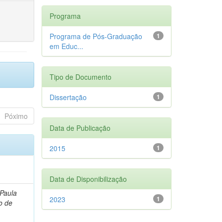
Programa
Programa de Pós-Graduação
1
em Educ...
Tipo de Documento
Dissertação
1
Póximo
Data de Publicação
2015
1
Data de Disponibilização
 Paula
2023
1
o de