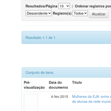
Resultados/Página
|
Ordenar registros po
Registro(s)
Resultado 1-1 de 1.
Conjunto de itens:
Pré-
Data do
Título
visualização
documento
4-fev-2015
Mulheres da EJA: entre 
de alunas da rede munic