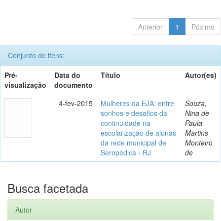
Anterior
1
Póximo
Conjunto de itens:
Pré-
Data do
Título
Autor(es)
visualização
documento
4-fev-2015
Mulheres da EJA: entre
Souza,
sonhos e desafios da
Nina de
continuidade na
Paula
escolarização de alunas
Martins
da rede municipal de
Monteiro
Seropédica - RJ
de
Busca facetada
Autor