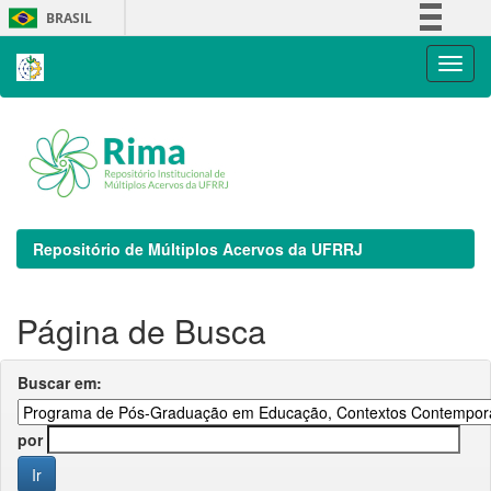
Skip
BRASIL
navigation
Simplifique!
Comunica BR
Participe
Acesso à informação
Legislação
Canais
Repositório de Múltiplos Acervos da UFRRJ
Página de Busca
Buscar em:
por