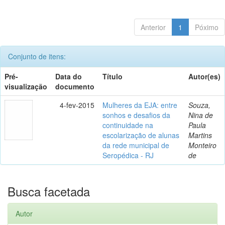
Anterior
1
Póximo
Conjunto de itens:
Pré-
Data do
Título
Autor(es)
visualização
documento
4-fev-2015
Mulheres da EJA: entre
Souza,
sonhos e desafios da
Nina de
continuidade na
Paula
escolarização de alunas
Martins
da rede municipal de
Monteiro
Seropédica - RJ
de
Busca facetada
Autor