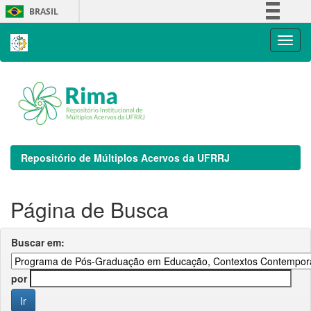
Skip
BRASIL
navigation
Simplifique!
Comunica BR
Participe
Acesso à informação
Legislação
Canais
Repositório de Múltiplos Acervos da UFRRJ
Página de Busca
Buscar em:
por