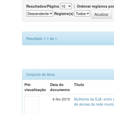
Resultados/Página
|
Ordenar registros po
Registro(s)
Resultado 1-1 de 1.
Conjunto de itens:
Pré-
Data do
Título
visualização
documento
4-fev-2015
Mulheres da EJA: entre 
de alunas da rede munic