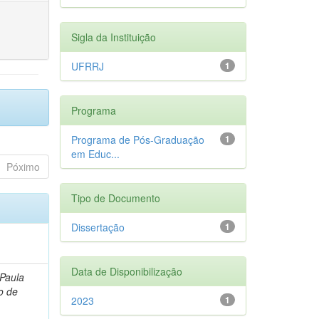
Sigla da Instituição
UFRRJ
1
Programa
Programa de Pós-Graduação
1
em Educ...
Póximo
Tipo de Documento
Dissertação
1
Data de Disponibilização
 Paula
o de
2023
1