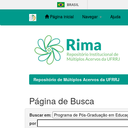
Skip
BRASIL
navigation
Página inicial
Navegar
Ajuda
Repositório de Múltiplos Acervos da UFRRJ
Página de Busca
Buscar em:
por