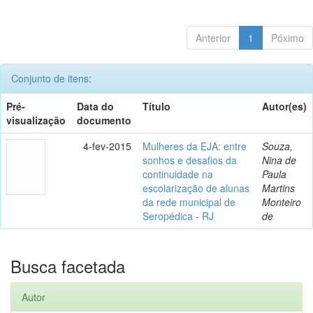
Anterior
1
Póximo
Conjunto de itens:
Pré-
Data do
Título
Autor(es)
visualização
documento
4-fev-2015
Mulheres da EJA: entre
Souza,
sonhos e desafios da
Nina de
continuidade na
Paula
escolarização de alunas
Martins
da rede municipal de
Monteiro
Seropédica - RJ
de
Busca facetada
Autor