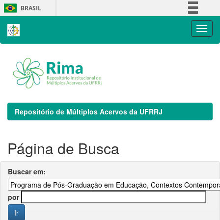
Skip
BRASIL
navigation
Simplifique!
Comunica BR
Participe
Acesso à informação
Legislação
Canais
Repositório de Múltiplos Acervos da UFRRJ
Página de Busca
Buscar em:
por