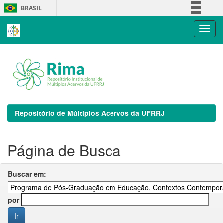
Skip
BRASIL
navigation
Simplifique!
Comunica BR
Participe
Acesso à informação
Legislação
Canais
Repositório de Múltiplos Acervos da UFRRJ
Página de Busca
Buscar em:
por