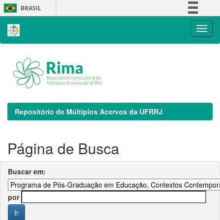
Skip
BRASIL
navigation
Simplifique!
Comunica BR
Participe
Acesso à informação
Legislação
Canais
Repositório de Múltiplos Acervos da UFRRJ
Página de Busca
Buscar em:
por