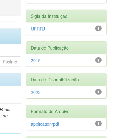
Sigla da Instituição
UFRRJ
1
Data de Publicação
2015
1
Póximo
Data de Disponibilização
2023
1
 Paula
Formato do Arquivo
o de
application/pdf
1