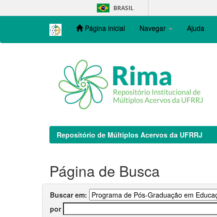
Skip
BRASIL
navigation
Página inicial
Navegar
Ajuda
Repositório de Múltiplos Acervos da UFRRJ
Página de Busca
Buscar em:
por