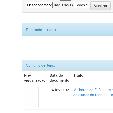
Registro(s)
Resultado 1-1 de 1.
Conjunto de itens:
Pré-
Data do
Título
visualização
documento
4-fev-2015
Mulheres da EJA: entre 
de alunas da rede munic