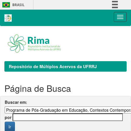
Skip
BRASIL
navigation
Simplifique!
Comunica BR
Participe
Acesso à informação
Legislação
Canais
Repositório de Múltiplos Acervos da UFRRJ
Página de Busca
Buscar em:
por