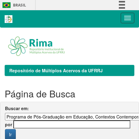
Skip
BRASIL
navigation
Simplifique!
Comunica BR
Participe
Acesso à informação
Legislação
Canais
Repositório de Múltiplos Acervos da UFRRJ
Página de Busca
Buscar em:
por