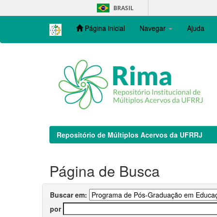
Skip
BRASIL
navigation
Página inicial
Navegar
Ajuda
Repositório de Múltiplos Acervos da UFRRJ
Página de Busca
Buscar em:
por