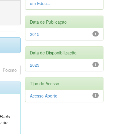
em Educ...
Data de Publicação
2015
1
Data de Disponibilização
2023
1
Póximo
Tipo de Acesso
Acesso Aberto
1
 Paula
o de