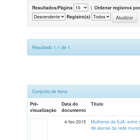
Resultados/Página
|
Ordenar registros po
Registro(s)
Resultado 1-1 de 1.
Conjunto de itens:
Pré-
Data do
Título
visualização
documento
4-fev-2015
Mulheres da EJA: entre 
de alunas da rede munic