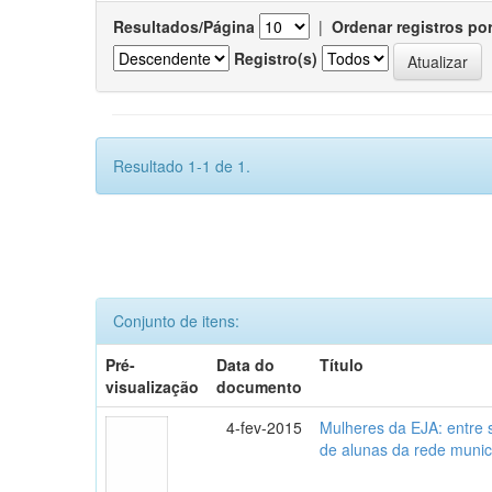
Resultados/Página
|
Ordenar registros po
Registro(s)
Resultado 1-1 de 1.
Conjunto de itens:
Pré-
Data do
Título
visualização
documento
4-fev-2015
Mulheres da EJA: entre 
de alunas da rede munic