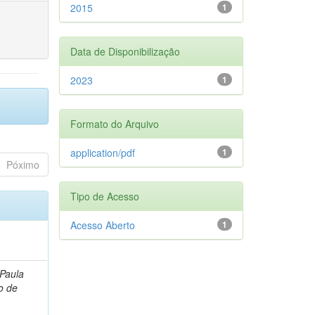
2015
1
Data de Disponibilização
2023
1
Formato do Arquivo
application/pdf
1
Póximo
Tipo de Acesso
Acesso Aberto
1
 Paula
o de