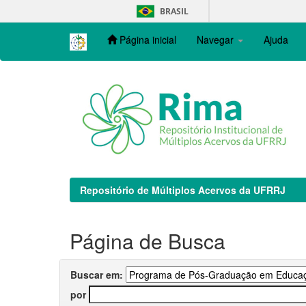
Skip
BRASIL
navigation
Página inicial
Navegar
Ajuda
Repositório de Múltiplos Acervos da UFRRJ
Página de Busca
Buscar em:
por