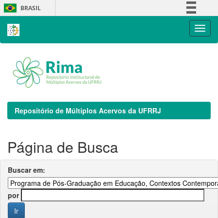
Skip
BRASIL
navigation
Simplifique!
Comunica BR
Participe
Acesso à informação
Legislação
Canais
Repositório de Múltiplos Acervos da UFRRJ
Página de Busca
Buscar em:
por