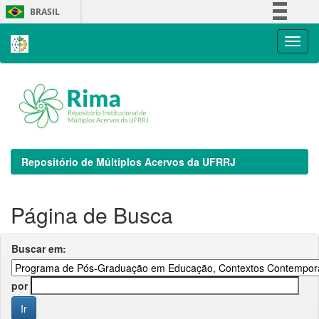
Skip
BRASIL
navigation
Simplifique!
Comunica BR
Participe
Acesso à informação
Legislação
Canais
Repositório de Múltiplos Acervos da UFRRJ
Página de Busca
Buscar em:
por