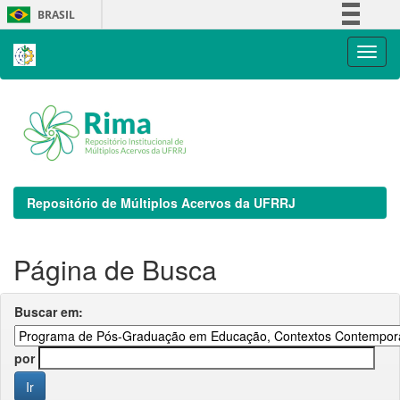
Skip
BRASIL
navigation
Simplifique!
Comunica BR
Participe
Acesso à informação
Legislação
Canais
Repositório de Múltiplos Acervos da UFRRJ
Página de Busca
Buscar em:
por