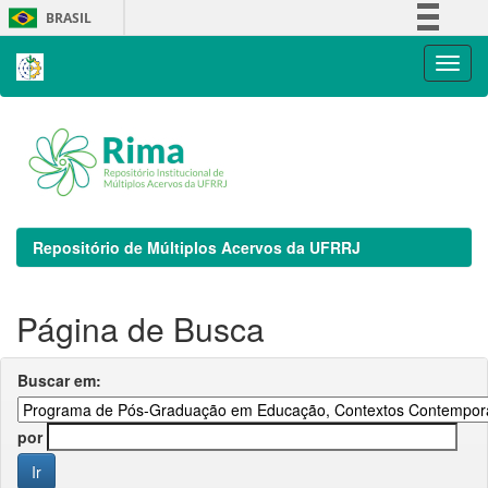
Skip
BRASIL
navigation
Simplifique!
Comunica BR
Participe
Acesso à informação
Legislação
Canais
Repositório de Múltiplos Acervos da UFRRJ
Página de Busca
Buscar em:
por