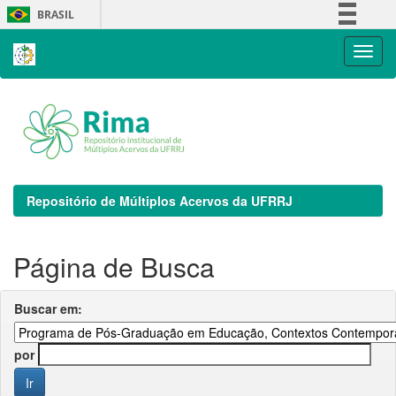
Skip
BRASIL
navigation
Simplifique!
Comunica BR
Participe
Acesso à informação
Legislação
Canais
Repositório de Múltiplos Acervos da UFRRJ
Página de Busca
Buscar em:
por