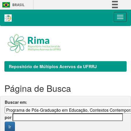
Skip
BRASIL
navigation
Simplifique!
Comunica BR
Participe
Acesso à informação
Legislação
Canais
Repositório de Múltiplos Acervos da UFRRJ
Página de Busca
Buscar em:
por