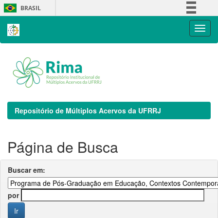
Skip
BRASIL
navigation
Simplifique!
Comunica BR
Participe
Acesso à informação
Legislação
Canais
Repositório de Múltiplos Acervos da UFRRJ
Página de Busca
Buscar em:
por