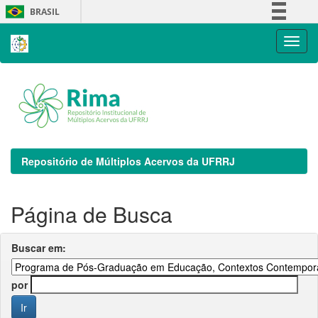
Skip
BRASIL
navigation
Simplifique!
Comunica BR
Participe
Acesso à informação
Legislação
Canais
Repositório de Múltiplos Acervos da UFRRJ
Página de Busca
Buscar em:
por