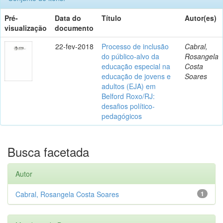
Pré-
Data do
Título
Autor(es)
visualização
documento
22-fev-2018
Processo de inclusão
Cabral,
do público-alvo da
Rosangela
educação especial na
Costa
educação de jovens e
Soares
adultos (EJA) em
Belford Roxo/RJ:
desafios político-
pedagógicos
Busca facetada
Autor
Cabral, Rosangela Costa Soares
1