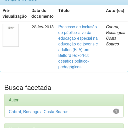
Pré-
Data do
Título
Autor(es)
visualização
documento
22-fev-2018
Processo de inclusão
Cabral,
do público-alvo da
Rosangela
educação especial na
Costa
educação de jovens e
Soares
adultos (EJA) em
Belford Roxo/RJ:
desafios político-
pedagógicos
Busca facetada
Autor
Cabral, Rosangela Costa Soares
1