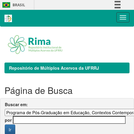
Skip
BRASIL
navigation
Simplifique!
Comunica BR
Participe
Acesso à informação
Legislação
Canais
Repositório de Múltiplos Acervos da UFRRJ
Página de Busca
Buscar em:
por