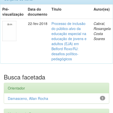
Pré-
Data do
Título
Autor(es)
visualização
documento
22-fev-2018
Processo de inclusão
Cabral,
do público-alvo da
Rosangela
educação especial na
Costa
educação de jovens e
Soares
adultos (EJA) em
Belford Roxo/RJ:
desafios político-
pedagógicos
Busca facetada
Orientador
Damasceno, Allan Rocha
1