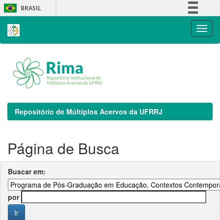
Skip
BRASIL
navigation
Simplifique!
Comunica BR
Participe
Acesso à informação
Legislação
Canais
Repositório de Múltiplos Acervos da UFRRJ
Página de Busca
Buscar em:
por