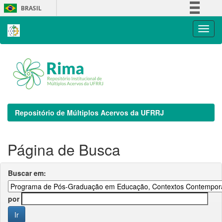
Skip
BRASIL
navigation
Simplifique!
Comunica BR
Participe
Acesso à informação
Legislação
Canais
Repositório de Múltiplos Acervos da UFRRJ
Página de Busca
Buscar em:
por