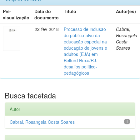
Pré-
Data do
Título
Autor(es)
visualização
documento
22-fev-2018
Processo de inclusão
Cabral,
do público-alvo da
Rosangela
educação especial na
Costa
educação de jovens e
Soares
adultos (EJA) em
Belford Roxo/RJ:
desafios político-
pedagógicos
Busca facetada
Autor
Cabral, Rosangela Costa Soares
1