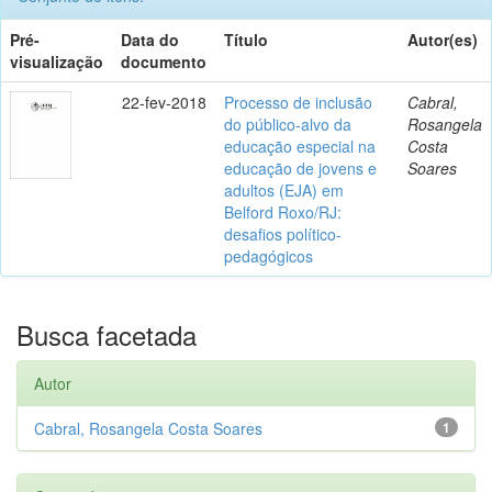
Pré-
Data do
Título
Autor(es)
visualização
documento
22-fev-2018
Processo de inclusão
Cabral,
do público-alvo da
Rosangela
educação especial na
Costa
educação de jovens e
Soares
adultos (EJA) em
Belford Roxo/RJ:
desafios político-
pedagógicos
Busca facetada
Autor
Cabral, Rosangela Costa Soares
1