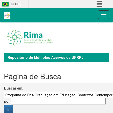
Skip
BRASIL
navigation
Simplifique!
Comunica BR
Participe
Acesso à informação
Legislação
Canais
Repositório de Múltiplos Acervos da UFRRJ
Página de Busca
Buscar em:
por