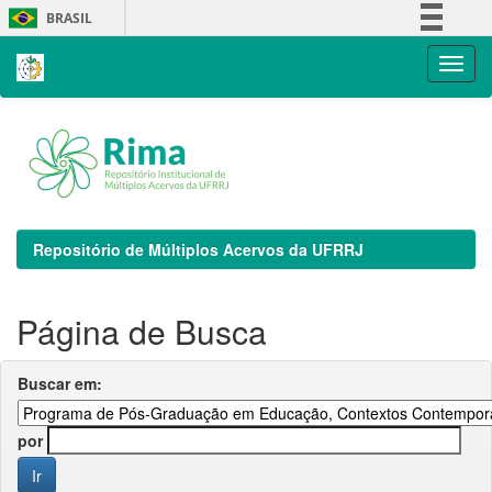
Skip
BRASIL
navigation
Simplifique!
Comunica BR
Participe
Acesso à informação
Legislação
Canais
Repositório de Múltiplos Acervos da UFRRJ
Página de Busca
Buscar em:
por