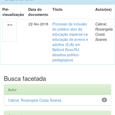
Pré-
Data do
Título
Autor(es)
visualização
documento
22-fev-2018
Processo de inclusão
Cabral,
do público-alvo da
Rosangela
educação especial na
Costa
educação de jovens e
Soares
adultos (EJA) em
Belford Roxo/RJ:
desafios político-
pedagógicos
Busca facetada
Autor
Cabral, Rosangela Costa Soares
1