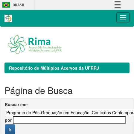
Skip
BRASIL
navigation
Simplifique!
Comunica BR
Participe
Acesso à informação
Legislação
Canais
Repositório de Múltiplos Acervos da UFRRJ
Página de Busca
Buscar em:
por