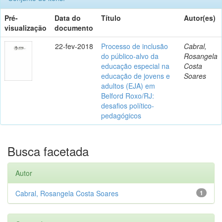
Pré-
Data do
Título
Autor(es)
visualização
documento
22-fev-2018
Processo de inclusão
Cabral,
do público-alvo da
Rosangela
educação especial na
Costa
educação de jovens e
Soares
adultos (EJA) em
Belford Roxo/RJ:
desafios político-
pedagógicos
Busca facetada
Autor
Cabral, Rosangela Costa Soares
1