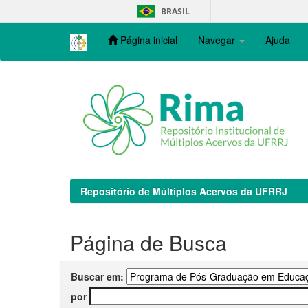
Skip
BRASIL
navigation
Página inicial
Navegar
Ajuda
Repositório de Múltiplos Acervos da UFRRJ
Página de Busca
Buscar em:
por