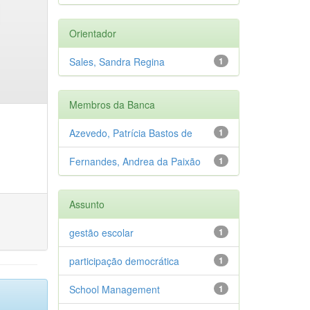
Orientador
Sales, Sandra Regina
1
Membros da Banca
Azevedo, Patrícia Bastos de
1
Fernandes, Andrea da Paixão
1
Assunto
gestão escolar
1
participação democrática
1
School Management
1