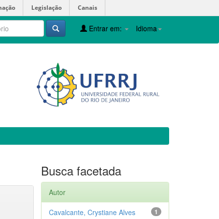
mação
Legislação
Canais
Entrar em:
Idioma
Busca facetada
Autor
Cavalcante, Crystiane Alves
1