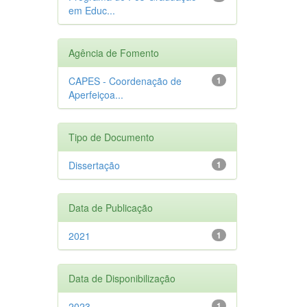
em Educ...
Agência de Fomento
CAPES - Coordenação de
1
Aperfeiçoa...
Tipo de Documento
Dissertação
1
Data de Publicação
2021
1
Data de Disponibilização
2023
1