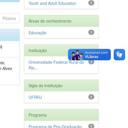
Youth and Adult Education
1
Póximo
Áreas de conhecimento
Educação
1
s)
Instituição
Universidade Federal Rural do
1
te,
Rio...
e Alves
Sigla da Instituição
UFRRJ
1
Programa
Programa de Pós-Graduação
1