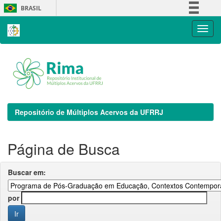
Skip
BRASIL
navigation
Simplifique!
Comunica BR
Participe
Acesso à informação
Legislação
Canais
Repositório de Múltiplos Acervos da UFRRJ
Página de Busca
Buscar em:
por