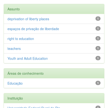
Assunto
deprivation of liberty places
1
espaços de privação de liberdade
1
right to education
1
teachers
1
Youth and Adult Education
1
Áreas de conhecimento
Educação
1
Instituição
Universidade Federal Rural do Rio...
1