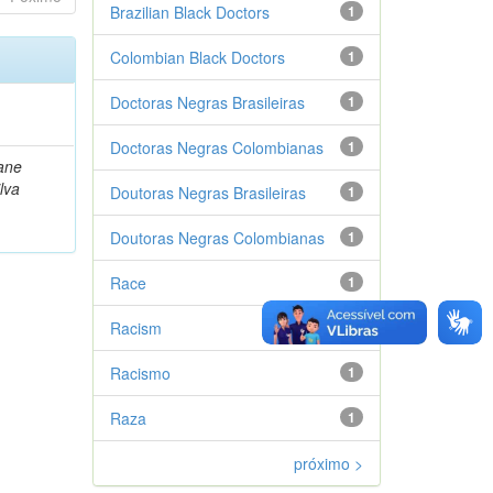
Brazilian Black Doctors
1
Colombian Black Doctors
1
Doctoras Negras Brasileiras
1
Doctoras Negras Colombianas
1
jane
lva
Doutoras Negras Brasileiras
1
Doutoras Negras Colombianas
1
Race
1
Racism
1
Racismo
1
Raza
1
próximo >