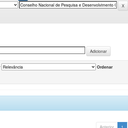
r
Ordenar
Anterior
1