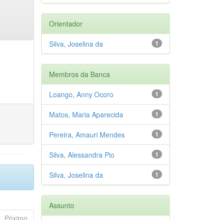
Orientador
Silva, Joselina da
1
Membros da Banca
Loango, Anny Ocoro
1
Matos, Maria Aparecida
1
Pereira, Amauri Mendes
1
Silva, Alessandra Pio
1
Silva, Joselina da
1
Assunto
Póximo