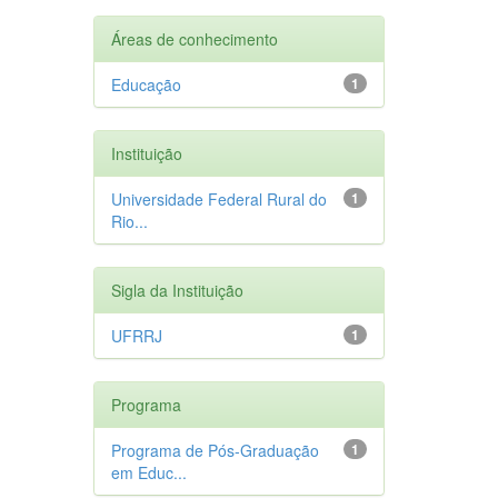
Áreas de conhecimento
Educação
1
Instituição
Universidade Federal Rural do
1
Rio...
Sigla da Instituição
UFRRJ
1
Programa
Programa de Pós-Graduação
1
em Educ...