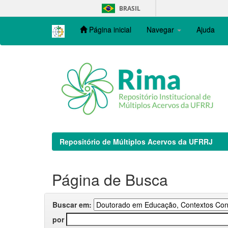
Skip
BRASIL
navigation
Página inicial
Navegar
Ajuda
Repositório de Múltiplos Acervos da UFRRJ
Página de Busca
Buscar em:
por