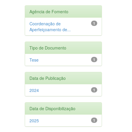
Agência de Fomento
Coordenação de
1
Aperfeiçoamento de...
Tipo de Documento
Tese
1
Data de Publicação
2024
1
Data de Disponibilização
2025
1