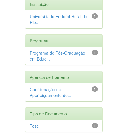
Instituição
Universidade Federal Rural do
1
Rio...
Programa
Programa de Pós-Graduação
1
em Educ...
Agência de Fomento
Coordenação de
1
Aperfeiçoamento de...
Tipo de Documento
Tese
1