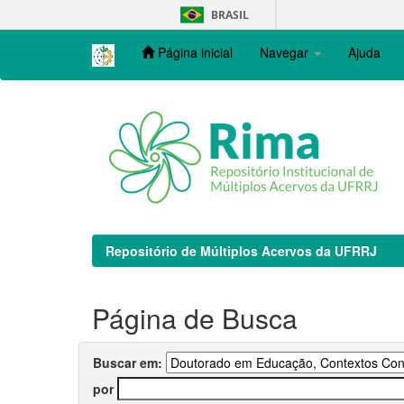
Skip
BRASIL
navigation
Página inicial
Navegar
Ajuda
Repositório de Múltiplos Acervos da UFRRJ
Página de Busca
Buscar em:
por