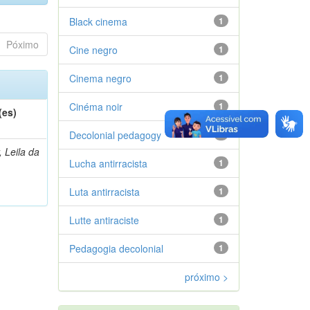
Black cinema
1
Póximo
Cine negro
1
Cinema negro
1
Cinéma noir
1
(es)
Decolonial pedagogy
1
, Leila da
Lucha antirracista
1
Luta antirracista
1
Lutte antiraciste
1
Pedagogia decolonial
1
próximo >