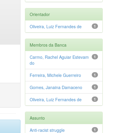
Orientador
Oliveira, Luiz Fernandes de
1
Membros da Banca
Carmo, Rachel Aguiar Estevam
1
do
Ferreira, Michele Guerreiro
1
Gomes, Janaina Damaceno
1
Oliveira, Luiz Fernandes de
1
Assunto
Anti-racist struggle
1