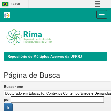
Skip
BRASIL
navigation
Simplifique!
Comunica BR
Participe
Acesso à informação
Legislação
Canais
Repositório de Múltiplos Acervos da UFRRJ
Página de Busca
Buscar em:
por