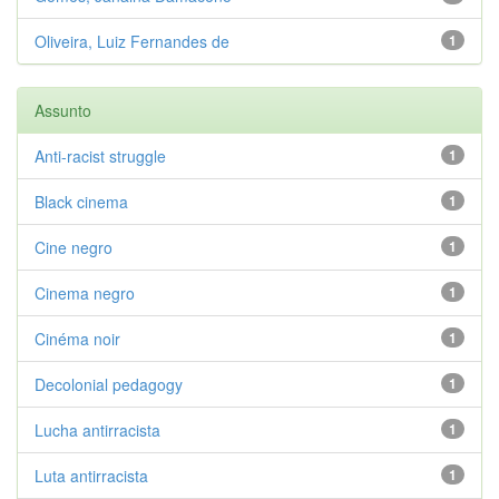
Oliveira, Luiz Fernandes de
1
Assunto
Anti-racist struggle
1
Black cinema
1
Cine negro
1
Cinema negro
1
Cinéma noir
1
Decolonial pedagogy
1
Lucha antirracista
1
Luta antirracista
1