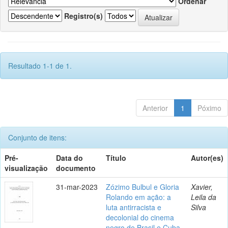
Ordenar
Registro(s)
Resultado 1-1 de 1.
Anterior
1
Póximo
Conjunto de itens:
Pré-
Data do
Título
Autor(es)
visualização
documento
31-mar-2023
Zózimo Bulbul e Gloria
Xavier,
Rolando em ação: a
Leila da
luta antirracista e
Silva
decolonial do cinema
negro de Brasil e Cuba