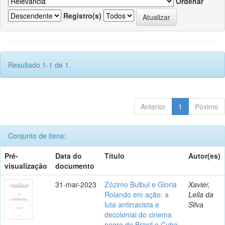
Ordenar
Registro(s)
Resultado 1-1 de 1.
Anterior
1
Póximo
Conjunto de itens:
Pré-
Data do
Título
Autor(es)
visualização
documento
31-mar-2023
Zózimo Bulbul e Gloria
Xavier,
Rolando em ação: a
Leila da
luta antirracista e
Silva
decolonial do cinema
negro de Brasil e Cuba