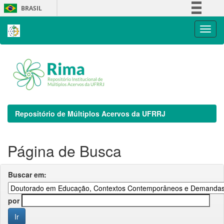
Skip
BRASIL
navigation
Simplifique!
Comunica BR
Participe
Acesso à informação
Legislação
Canais
Repositório de Múltiplos Acervos da UFRRJ
Página de Busca
Buscar em:
por