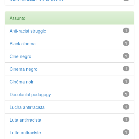
Assunto
Anti-racist struggle
1
Black cinema
1
Cine negro
1
Cinema negro
1
Cinéma noir
1
Decolonial pedagogy
1
Lucha antirracista
1
Luta antirracista
1
Lutte antiraciste
1