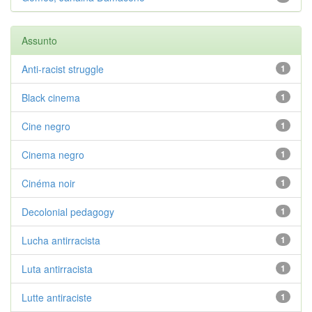
Assunto
Anti-racist struggle
1
Black cinema
1
Cine negro
1
Cinema negro
1
Cinéma noir
1
Decolonial pedagogy
1
Lucha antirracista
1
Luta antirracista
1
Lutte antiraciste
1