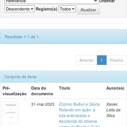
Ordenar
Registro(s)
Resultado 1-1 de 1.
Anterior
1
Póximo
Conjunto de itens:
Pré-
Data do
Título
Autor(es)
visualização
documento
31-mar-2023
Zózimo Bulbul e Gloria
Xavier,
Rolando em ação: a
Leila da
luta antirracista e
Silva
decolonial do cinema
negro de Brasil e Cuba