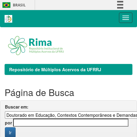
Skip
BRASIL
navigation
Simplifique!
Comunica BR
Participe
Acesso à informação
Legislação
Canais
Repositório de Múltiplos Acervos da UFRRJ
Página de Busca
Buscar em:
por