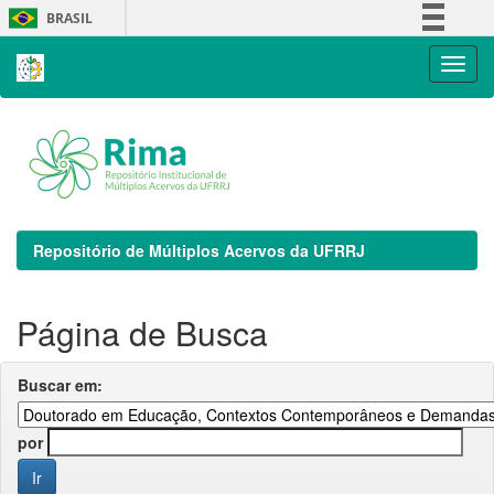
Skip
BRASIL
navigation
Simplifique!
Comunica BR
Participe
Acesso à informação
Legislação
Canais
Repositório de Múltiplos Acervos da UFRRJ
Página de Busca
Buscar em:
por