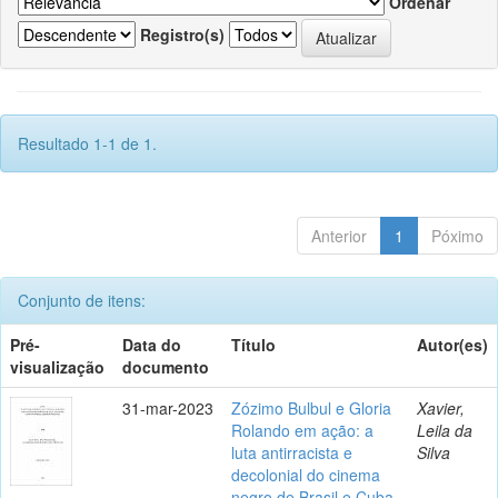
Ordenar
Registro(s)
Resultado 1-1 de 1.
Anterior
1
Póximo
Conjunto de itens:
Pré-
Data do
Título
Autor(es)
visualização
documento
31-mar-2023
Zózimo Bulbul e Gloria
Xavier,
Rolando em ação: a
Leila da
luta antirracista e
Silva
decolonial do cinema
negro de Brasil e Cuba