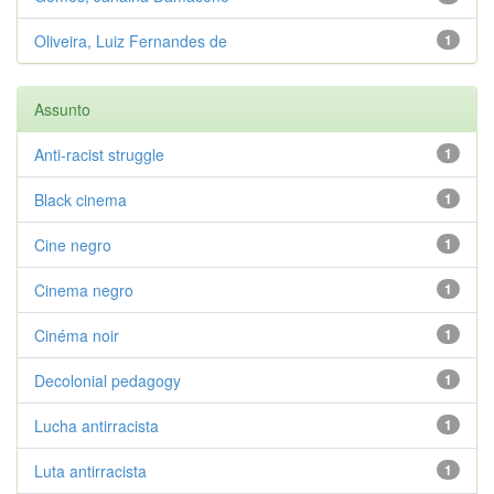
Oliveira, Luiz Fernandes de
1
Assunto
Anti-racist struggle
1
Black cinema
1
Cine negro
1
Cinema negro
1
Cinéma noir
1
Decolonial pedagogy
1
Lucha antirracista
1
Luta antirracista
1