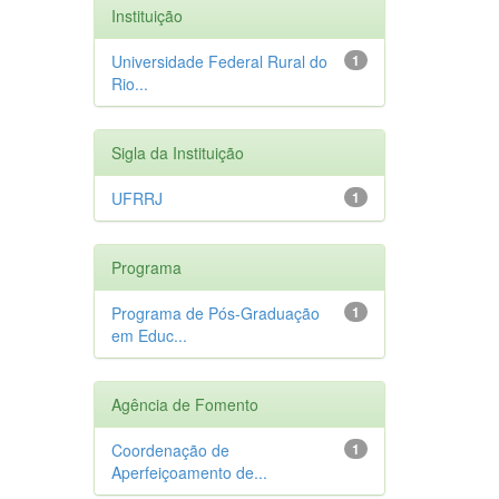
Instituição
Universidade Federal Rural do
1
Rio...
Sigla da Instituição
UFRRJ
1
Programa
Programa de Pós-Graduação
1
em Educ...
Agência de Fomento
Coordenação de
1
Aperfeiçoamento de...