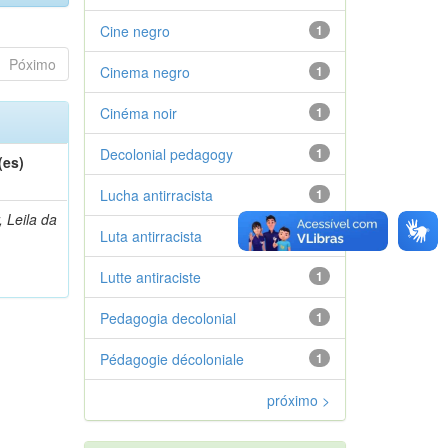
Cine negro
1
Póximo
Cinema negro
1
Cinéma noir
1
Decolonial pedagogy
1
(es)
Lucha antirracista
1
, Leila da
Luta antirracista
1
Lutte antiraciste
1
Pedagogia decolonial
1
Pédagogie décoloniale
1
próximo >