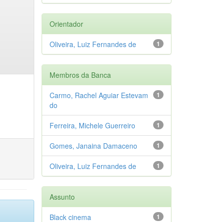
Orientador
Oliveira, Luiz Fernandes de
1
Membros da Banca
Carmo, Rachel Aguiar Estevam
1
do
Ferreira, Michele Guerreiro
1
Gomes, Janaina Damaceno
1
Oliveira, Luiz Fernandes de
1
Assunto
Black cinema
1