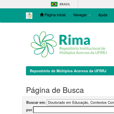
Skip
BRASIL
navigation
Página inicial
Navegar
Ajuda
Repositório de Múltiplos Acervos da UFRRJ
Página de Busca
Buscar em:
por