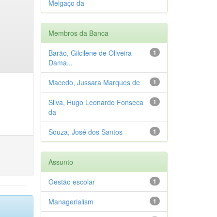
Melgaço da
Membros da Banca
Barão, Gilcilene de Oliveira
1
Dama...
Macedo, Jussara Marques de
1
Silva, Hugo Leonardo Fonseca
1
da
Souza, José dos Santos
1
Assunto
Gestão escolar
1
Managerialism
1