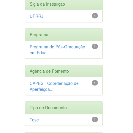
Sigla da Instituição
UFRRJ
1
Programa
Programa de Pós-Graduação
1
em Educ...
Agência de Fomento
CAPES - Coordenação de
1
Aperfeiçoa...
Tipo de Documento
Tese
1