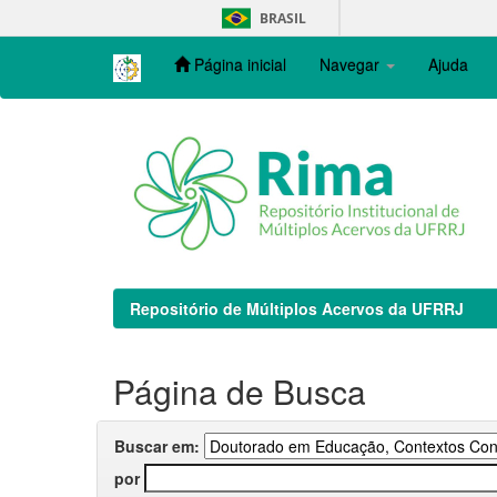
Skip
BRASIL
navigation
Página inicial
Navegar
Ajuda
Repositório de Múltiplos Acervos da UFRRJ
Página de Busca
Buscar em:
por