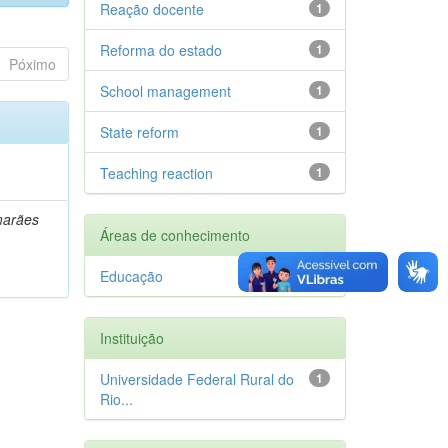
Reação docente
1
Reforma do estado
1
Póximo
School management
1
State reform
1
Teaching reaction
1
marães
Áreas de conhecimento
Educação
1
Instituição
Universidade Federal Rural do
1
Rio...