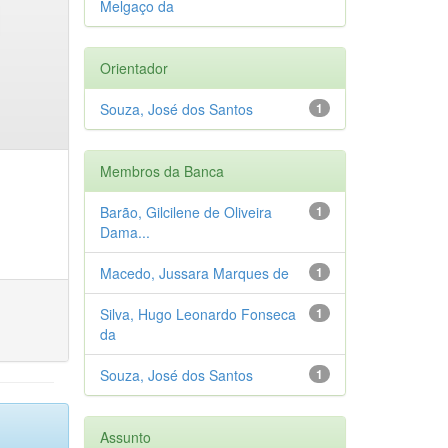
Melgaço da
Orientador
Souza, José dos Santos
1
Membros da Banca
Barão, Gilcilene de Oliveira
1
Dama...
Macedo, Jussara Marques de
1
Silva, Hugo Leonardo Fonseca
1
da
Souza, José dos Santos
1
Assunto