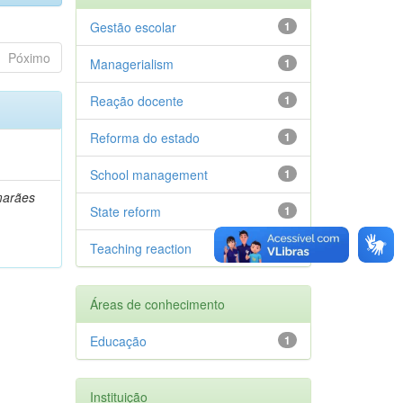
Gestão escolar
1
Póximo
Managerialism
1
Reação docente
1
Reforma do estado
1
School management
1
marães
State reform
1
Teaching reaction
1
Áreas de conhecimento
Educação
1
Instituição