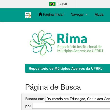
Skip
BRASIL
navigation
Página inicial
Navegar
Ajuda
Repositório de Múltiplos Acervos da UFRRJ
Página de Busca
Buscar em:
por