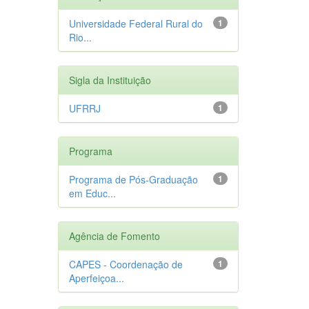
Universidade Federal Rural do
1
Rio...
Sigla da Instituição
UFRRJ
1
Programa
Programa de Pós-Graduação
1
em Educ...
Agência de Fomento
CAPES - Coordenação de
1
Aperfeiçoa...