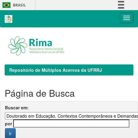
Skip
BRASIL
navigation
Simplifique!
Comunica BR
Participe
Acesso à informação
Legislação
Canais
Repositório de Múltiplos Acervos da UFRRJ
Página de Busca
Buscar em:
por