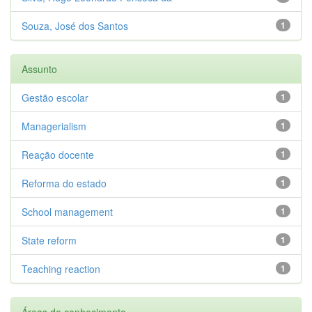
Souza, José dos Santos
1
Assunto
Gestão escolar
1
Managerialism
1
Reação docente
1
Reforma do estado
1
School management
1
State reform
1
Teaching reaction
1
Áreas de conhecimento