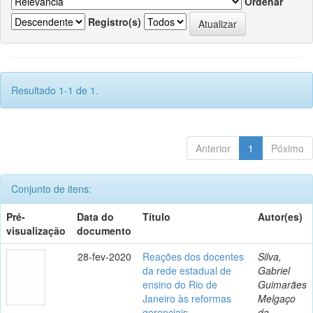
Ordenar
Registro(s)
Resultado 1-1 de 1.
Anterior
1
Póximo
Conjunto de itens:
Pré-
Data do
Título
Autor(es)
visualização
documento
28-fev-2020
Reações dos docentes
Silva,
da rede estadual de
Gabriel
ensino do Rio de
Guimarães
Janeiro às reformas
Melgaço
gerenciais
da