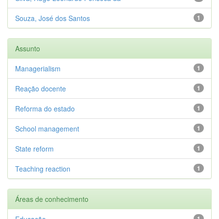
Souza, José dos Santos
1
Assunto
Managerialism
1
Reação docente
1
Reforma do estado
1
School management
1
State reform
1
Teaching reaction
1
Áreas de conhecimento
Educação
1