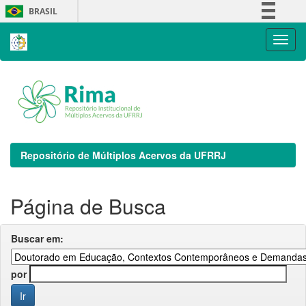
Skip
BRASIL
navigation
Simplifique!
Comunica BR
Participe
Acesso à informação
Legislação
Canais
Repositório de Múltiplos Acervos da UFRRJ
Página de Busca
Buscar em:
por