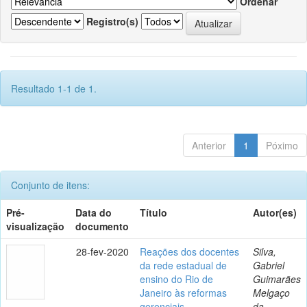
Ordenar
Registro(s)
Resultado 1-1 de 1.
Anterior
1
Póximo
Conjunto de itens:
Pré-
Data do
Título
Autor(es)
visualização
documento
28-fev-2020
Reações dos docentes
Silva,
da rede estadual de
Gabriel
ensino do Rio de
Guimarães
Janeiro às reformas
Melgaço
gerenciais
da